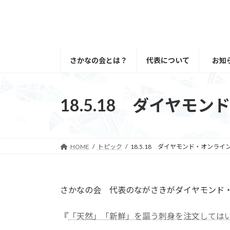
コ
ナ
ン
ビ
テ
ゲ
ン
ー
ツ
シ
さかなの会とは？
代表について
お知
へ
ョ
ス
ン
キ
に
18.5.18 ダイヤ
ッ
移
プ
動
HOME
トピック
18.5.18 ダイヤモンド・オンラ
さかなの会 代表のながさきがダイヤモンド
『
「天然」「新鮮」を謳う刺身を注文しては