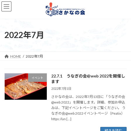
コ
ナ
ン
ビ
テ
ゲ
ン
ー
ツ
シ
へ
ョ
2022年7月
ス
ン
キ
に
ッ
移
プ
動
HOME
2022年7月
22.7.1 うなぎの会@web 2022を開催し
イベント
ます
2022年7月1日
さかなの会は、2022年7月13日に「うなぎの会
@web 2022」を開催します。詳細、参加お申込
みは、下記イベントページをご覧ください。 う
なぎの会@web 2022イベントページ（Peatix）
https://un […]
続きを読む