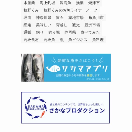
水産業
海上釣堀
深海魚
漁業
焼津市
牧野くみ
牧野くみのお魚ライナーノーツ
理由
神奈川県
筒石
築地市場
糸魚川市
網走
美味しい
背越し
観光
豊洲市場
通販
釣り
釣り堀
静岡県
食べてみた
高級食材
高級魚
魚
魚ビジネス
魚料理