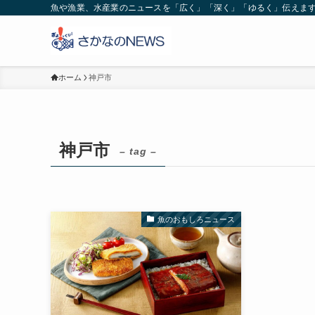
魚や漁業、水産業のニュースを「広く」「深く」「ゆるく」伝えま
ホーム
神戸市
神戸市
– tag –
魚のおもしろニュース