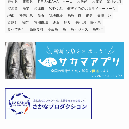
愛知県
新潟県
月刊SAKAMAニュース
水族館
水産業
海上釣堀
深海魚
漁業
焼津市
牧野くみ
牧野くみのお魚ライナーノーツ
理由
神奈川県
筒石
築地市場
糸魚川市
網走
美味しい
背越し
観光
豊洲市場
通販
釣り
釣り堀
静岡県
食べてみた
高級食材
高級魚
魚
魚ビジネス
魚料理