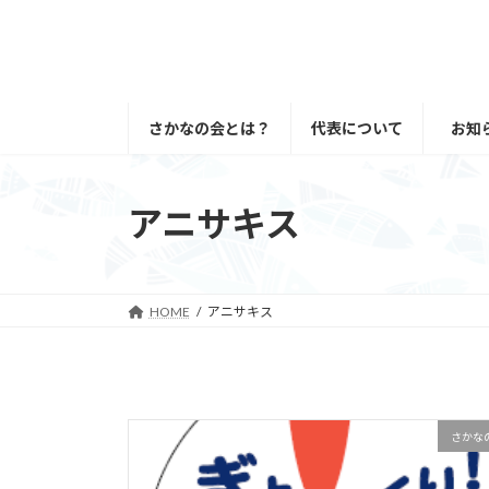
コ
ナ
ン
ビ
テ
ゲ
ン
ー
ツ
シ
さかなの会とは？
代表について
お知
へ
ョ
ス
ン
キ
に
アニサキス
ッ
移
プ
動
HOME
アニサキス
さかな