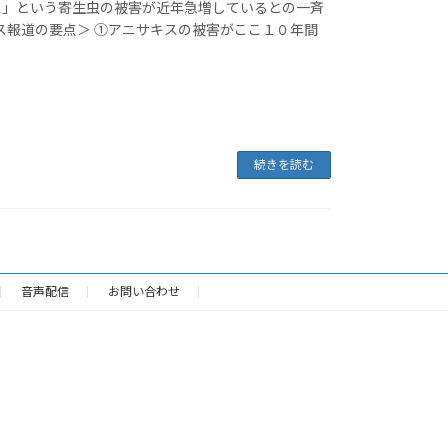
ス」という寄生虫の被害が近年急増しているとの一斉
ス報道の要点＞ ①アニサキスの被害がここ１０年間
続きを読む
音声配信
お問い合わせ