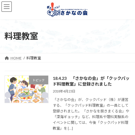
コ
ナ
ン
ビ
テ
ゲ
ン
ー
ツ
シ
へ
ョ
料理教室
ス
ン
キ
に
ッ
移
プ
動
HOME
料理教室
18.4.23 「さかなの会」が「クックパッ
トピック
ド料理教室」に登録されました
2018年4月23日
「さかなの会」が、クックパッド（株）が運営
する、「クックパッド料理教室」の一員として
登録されました。 「さかなを捌きまくる会」や
「深海ギョッチ」など、料理系や理科実験系の
イベントに関しては、今後「クックパッド料理
教室」を […]