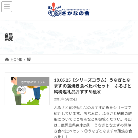
コ
ナ
ン
ビ
テ
ゲ
ン
ー
ツ
シ
へ
ョ
鰻
ス
ン
キ
に
ッ
移
プ
動
HOME
鰻
18.05.25【シリーズコラム】うなぎとな
さかなの会コラム
まずの蒲焼き食べ比べセット ふるさと
納税返礼品おすすめ魚⑥
2018年5月25日
ふるさと納税返礼品のおすすめ魚をシリーズで
紹介しています。 ちなみに、ふるさと納税の詳
細についてはこちらなどを御覧ください。今回
は… 鹿児島県東串良町 うなぎとなまずの蒲焼
き食べ比べセット ◎うなぎとなまずの蒲焼き食
べ比 […]