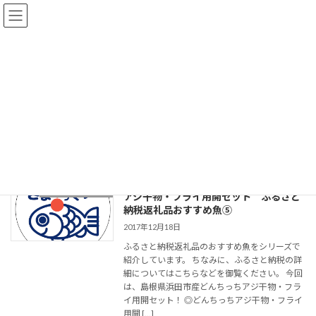
コ
ナ
ン
ビ
テ
ゲ
ン
ー
ツ
シ
へ
ョ
2017年12月
ス
ン
キ
に
ッ
移
プ
動
HOME
2017年12月
17.12.18【シリーズコラム】どんちっち
さかなの会コラム
アジ干物・フライ用開セット ふるさと
納税返礼品おすすめ魚⑤
2017年12月18日
ふるさと納税返礼品のおすすめ魚をシリーズで
紹介しています。 ちなみに、ふるさと納税の詳
細についてはこちらなどを御覧ください。 今回
は、島根県浜田市産どんちっちアジ干物・フラ
イ用開セット！ ◎どんちっちアジ干物・フライ
用開 […]