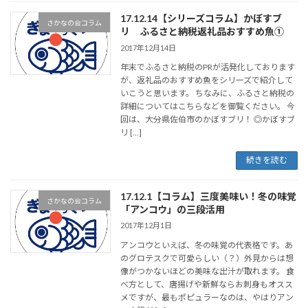
17.12.14【シリーズコラム】かぼすブ
さかなの会コラム
リ ふるさと納税返礼品おすすめ魚①
2017年12月14日
年末でふるさと納税のPRが活発化しております
が、返礼品のおすすめ魚をシリーズで紹介して
いこうと思います。 ちなみに、ふるさと納税の
詳細についてはこちらなどを御覧ください。 今
回は、大分県佐伯市のかぼすブリ！ ◎かぼすブ
リ […]
続きを読む
17.12.1【コラム】三度美味い！冬の味覚
さかなの会コラム
「アンコウ」の三段活用
2017年12月1日
アンコウといえば、冬の味覚の代表格です。あ
のグロテスクで可愛らしい（？）外見からは想
像がつかないほどの美味な出汁が取れます。 食
べ方として、唐揚げや新鮮ならお刺身もオスス
メですが、最もポピュラーなのは、やはりアン