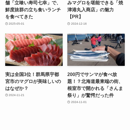
舗「立喰い寿司七幸」で、
みマグロを堪能できる「焼
鮮度抜群の立ち食いランチ
津港丸入商店」の魅力
を食べてきた
【PR】
2025-05-01
2024-12-16
実は全国3位！群馬県宇都
200円でサンマが食べ放
宮市のマグロが美味しいの
題！？北海道最東端の街、
はなぜか？
根室市で開かれる「さんま
祭り」が驚愕だった件
2024-11-21
2024-11-01