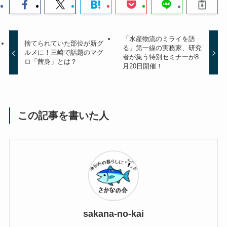
「水産物流のミライを語
捨てられていた部位が新グ
る」第一線の実務家、研究
ルメに！三崎で話題のマグ
者が集う特別セミナーが8
ロ「茜身」とは？
月20日開催！
この記事を書いた人
sakana-no-kai