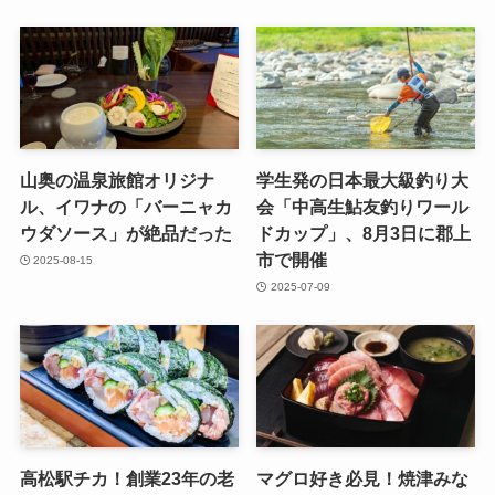
山奥の温泉旅館オリジナ
学生発の日本最大級釣り大
ル、イワナの「バーニャカ
会「中高生鮎友釣りワール
ウダソース」が絶品だった
ドカップ」、8月3日に郡上
市で開催
2025-08-15
2025-07-09
高松駅チカ！創業23年の老
マグロ好き必見！焼津みな