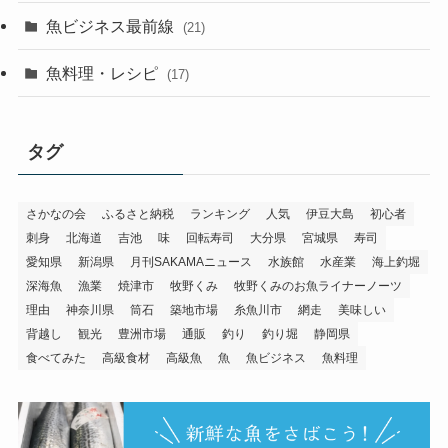
魚ビジネス最前線
(21)
魚料理・レシピ
(17)
タグ
さかなの会
ふるさと納税
ランキング
人気
伊豆大島
初心者
刺身
北海道
吉池
味
回転寿司
大分県
宮城県
寿司
愛知県
新潟県
月刊SAKAMAニュース
水族館
水産業
海上釣堀
深海魚
漁業
焼津市
牧野くみ
牧野くみのお魚ライナーノーツ
理由
神奈川県
筒石
築地市場
糸魚川市
網走
美味しい
背越し
観光
豊洲市場
通販
釣り
釣り堀
静岡県
食べてみた
高級食材
高級魚
魚
魚ビジネス
魚料理