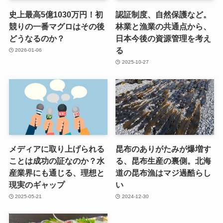
史上最高5億1030万円！初
認証制度、自然保護など。
競りの一番マグロはその後
林業と漁業の共通点から、
どうなるのか？
日本今後の資源管理を考え
る
2026-01-06
2025-10-27
メディアに取り上げられる
昆布のありがたみが爆増す
ことは成功の証なのか？水
る、昆布生産の裏側。北海
産業界にも通じる、理想と
道の昆布漁はマジ過酷らし
現実のギャップ
い
2025-05-21
2024-12-30