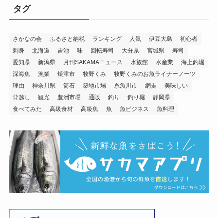
タグ
さかなの会
ふるさと納税
ランキング
人気
伊豆大島
初心者
刺身
北海道
吉池
味
回転寿司
大分県
宮城県
寿司
愛知県
新潟県
月刊SAKAMAニュース
水族館
水産業
海上釣堀
深海魚
漁業
焼津市
牧野くみ
牧野くみのお魚ライナーノーツ
理由
神奈川県
筒石
築地市場
糸魚川市
網走
美味しい
背越し
観光
豊洲市場
通販
釣り
釣り堀
静岡県
食べてみた
高級食材
高級魚
魚
魚ビジネス
魚料理